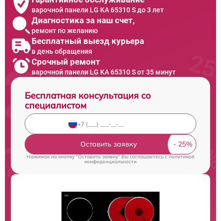
варочной панели LG KA 65310 S до 3 лет
Диагностика за наш счет,
ремонт по желанию
Бесплатный выезд курьера
в день обращения
Срочный ремонт
варочной панели LG KA 65310 S от 35 минут
Бесплатная консультация со
специалистом
Оставить заявку
Нажимая на кнопку "Оставить заявку" Вы соглашаетесь c
политикой
конфиденциальности