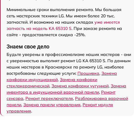
Минимальные сроки выполнения ремонта. Мы большая
сеть мастерских техники LG. Мы имеем более 20 тыс.
запчастей. И возможно на наших складах
уже имеется
запчасть на модель KA 65310 S
. При заказе ремонта на
сайте - предоставляется скидка -25%.
Знаем свое дело
Будьте уверены в профессионализме наших мастеров - они
с уверенностью выполнят ремонт LG KA 65310 S. По данным
наших мастеров в Красноярске по ремонту LG, наиболее
востребованы следующие услуги:
Прошивка
,
Замена
конфорки индукционной
,
Замена конфорки
стеклокерамической
,
Замена конфорки чугунной
,
Замена
инвентора в индукционной варочной панели
,
Ремонт
сенсора
,
Ремонт переключателя
,
Разблокировка варочной
панели
,
Замена панели управления
,
Ремонт модуля
управления
.