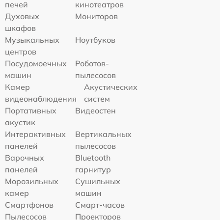
печей
кинотеатров
Духовых
Мониторов
шкафов
Музыкальных
Ноутбуков
центров
Посудомоечных
Роботов-
машин
пылесосов
Камер
Акустических
видеонаблюдения
систем
Портативных
Видеостен
акустик
Интерактивных
Вертикальных
панелей
пылесосов
Варочных
Bluetooth
панелей
гарнитур
Морозильных
Сушильных
камер
машин
Смартфонов
Смарт-часов
Пылесосов
Проекторов