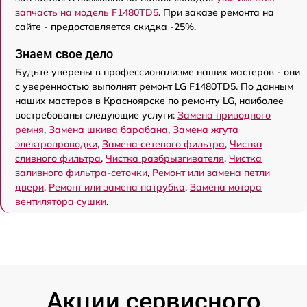
запчасть на модель F1480TD5
. При заказе ремонта на
сайте - предоставляется скидка -25%.
Знаем свое дело
Будьте уверены в профессионализме наших мастеров - они
с уверенностью выполнят ремонт LG F1480TD5. По данным
наших мастеров в Красноярске по ремонту LG, наиболее
востребованы следующие услуги:
Замена приводного
ремня
,
Замена шкива барабана
,
Замена жгута
электропроводки
,
Замена сетевого фильтра
,
Чистка
сливного фильтра
,
Чистка разбрызгивателя
,
Чистка
заливного фильтра-сеточки
,
Ремонт или замена петли
двери
,
Ремонт или замена патрубка
,
Замена мотора
вентилятора сушки
.
Акции сервисного