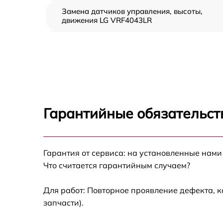
Замена датчиков управления, высоты,
движения LG VRF4043LR
Замена аккумулятора LG VRF4043LR
Ремонт цепи питания LG VRF4043LR
Прошивка LG VRF4043LR
Гарантийные обязательст
Замена материнской платы LG VRF4043LR
Гарантия от сервиса: на установленные нами
Профилактическая чистка LG VRF4043LR
Что считается гарантийным случаем?
Ремонт материнской платы LG VRF4043LR
Для работ: Повторное проявление дефекта, 
запчасти).
Ремонт двигателя LG VRF4043LR