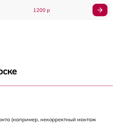
1200 р
200 р
500 р
400 р
рске
400 р
500 р
800 р
монта (например, некорректный монтаж
900 р