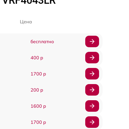
 VRF4043LR
Цена
бесплатно
400 р
1700 р
200 р
1600 р
1700 р