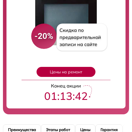
Скидка по
-20%
предварительной
записи на сайте
Цены на ремонт
Конец акции
01:13:41
Преимущества
Этапы работ
Цены
Гарантия
М